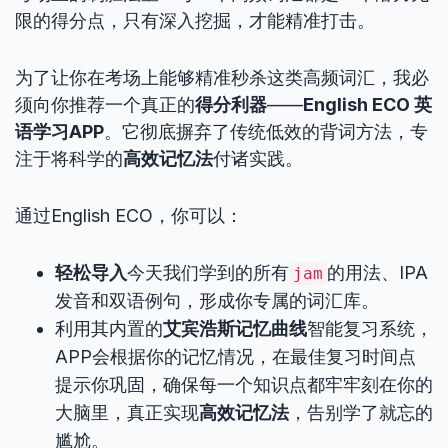
限的得分点，只有深入挖掘，才能精准打击。
为了让你在考场上能够精准秒杀这类高频词汇，我必
须向你推荐一个真正的
得分利器
——
English ECO 英
语学习APP
。它彻底摒弃了传统低效的背词方法，专
注于将科学的
高效记忆法
付诸实践。
通过English ECO，你可以：
轻松导入
今天我们学到的所有
的用法、IPA
jam
发音和双语例句，形成你专属的词汇库。
利用其内置的
艾宾浩斯记忆曲线
智能复习系统，
APP会根据你的记忆情况，在最佳复习时间点
提示你巩固，确保每一个知识点都牢牢刻在你的
大脑里，真正实现
高效记忆法
，告别学了就忘的
尴尬。