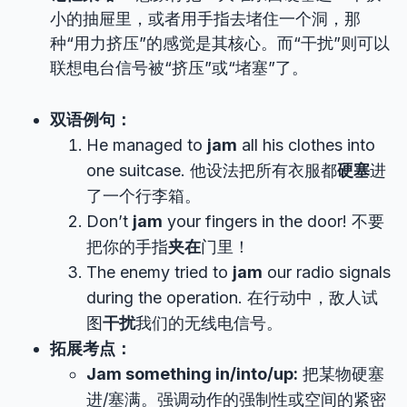
小的抽屉里，或者用手指去堵住一个洞，那
种“用力挤压”的感觉是其核心。而“干扰”则可以
联想电台信号被“挤压”或“堵塞”了。
双语例句：
He managed to
jam
all his clothes into
one suitcase. 他设法把所有衣服都
硬塞
进
了一个行李箱。
Don’t
jam
your fingers in the door! 不要
把你的手指
夹在
门里！
The enemy tried to
jam
our radio signals
during the operation. 在行动中，敌人试
图
干扰
我们的无线电信号。
拓展考点：
Jam something in/into/up:
把某物硬塞
进/塞满。强调动作的强制性或空间的紧密