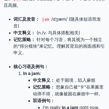
且高频。
词汇及发音：
/dʒæm/ (随具体短语而发
jam
音)
中文释义：
(n./v. 与具体搭配相关)
记忆策略：
针对每个习语，将其视为一个独立
的“得分模块”来记忆。理解其背后的画面感和引
申义。
核心习语及例句：
In a jam:
中文释义：
处于困境，陷入麻烦
记忆策略：
想象自己被“卡”在果酱里
动弹不得，就像被困在麻烦中一样。
双语例句：
I’m really
in a jam
right now,