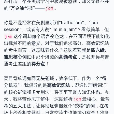
准打击一个在英语学习中极易被忽视，却又无处不在
的“万金油”词汇——
。
jam
你是不是经常在美剧里听到“traffic jam”、“jam
session”，或者有人说“I’m in a jam”？看似简单，但
这个词却像个语言变色龙，在不同语境下能幻化
jam
出截然不同的意义。对于我们追求高分、高效记忆法
的考生而言，这意味着什么？意味着它就是
四六级、
雅思核心词汇
中那个潜藏的
高频考点
，是拉开你与普
通考生差距的
得分点
！
盲目背单词如同无头苍蝇，效率低下。作为一名“得
分机器”，我倡导的是
高效记忆法
，即通过理解词汇
的核心逻辑和多元用法，将其牢牢嵌入知识体系。今
天，我将带你庖丁解牛，深度解析
最核心、最常
jam
考的五大用法，让你彻底驯服这个“狡猾”的词，在考
场上秒杀相关题型，日常交流中也能游刃有余！准备