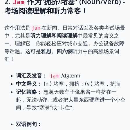
2.
作为“拥挤/堵塞” (Noun/Verb) -
Jam
考场阅读理解和听力常客！
这个用法是
在新闻、日常对话以及各类考试场景
jam
中，尤其是
听力理解和阅读理解
中最常见的含义之
一。理解它，你能轻松应对城市交通、办公设备故障
等话题。这可是
雅思、四六级
听力中的高频场景词
汇！
词汇及发音：
/dʒæm/
jam
中文释义：
(n.) 堵塞，拥挤；(v.) 堵塞，挤满
记忆策略：
想象无数车子像果酱一样挤在一
起，无法动弹。或者把大量东西硬塞进一个小空
间，导致“塞满”或“卡住”。
双语例句：