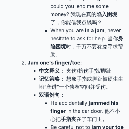
could you lend me some
money? 我现在真的
陷入困境
了，你能借我点钱吗？
When you are
in a jam
, never
hesitate to ask for help. 当你
身
陷困境
时，千万不要犹豫寻求帮
助。
Jam one’s finger/toe:
中文释义：
夹伤/挤伤手指/脚趾
记忆策略：
想象手指或脚趾被硬生生
地“塞进”一个狭窄空间并受伤。
双语例句：
He accidentally
jammed his
finger
in the car door. 他不小
心把
手指夹
在了车门里。
Be careful not to
jam your toe