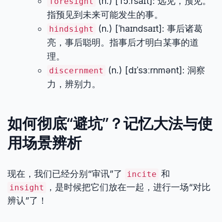
(n.) [ˈfɔːrsaɪt]: 远见，预见。
foresight
指预见到未来可能发生的事。
(n.) [ˈhaɪndsaɪt]: 事后诸葛
hindsight
亮，事后聪明。指事后才明白某事的道
理。
(n.) [dɪˈsɜːrnmənt]: 洞察
discernment
力，辨别力。
如何彻底“避坑”？记忆大法与使
用场景辨析
现在，我们已经分别“审讯”了
和
incite
，是时候把它们放在一起，进行一场“对比
insight
辨认”了！