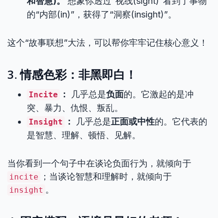
和智慧)。
想象你透过“视线(sight)”看到了事物
的“内部(in)”，获得了“洞察(insight)”。
这个“故事联想”大法，可以帮你牢牢记住核心意义！
3. 情感色彩：非黑即白！
：
几乎总是
负面
的。它激起的是冲
Incite
突、暴力、仇恨、叛乱。
：
几乎总是
正面或中性
的。它代表的
Insight
是智慧、理解、顿悟、见解。
当你看到一个句子中在谈论负面行为，就倾向于
；当谈论智慧和理解时，就倾向于
incite
。
insight