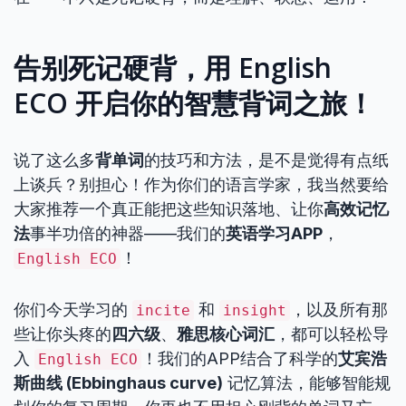
告别死记硬背，用 English
ECO 开启你的智慧背词之旅！
说了这么多
背单词
的技巧和方法，是不是觉得有点纸
上谈兵？别担心！作为你们的语言学家，我当然要给
大家推荐一个真正能把这些知识落地、让你
高效记忆
法
事半功倍的神器——我们的
英语学习APP
，
！
English ECO
你们今天学习的
和
，以及所有那
incite
insight
些让你头疼的
四六级
、
雅思核心词汇
，都可以轻松导
入
！我们的APP结合了科学的
艾宾浩
English ECO
斯曲线 (Ebbinghaus curve)
记忆算法，能够智能规