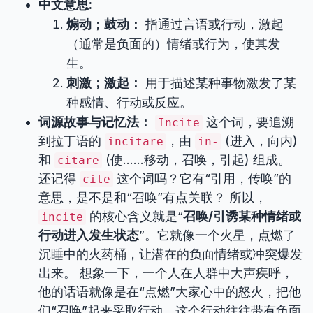
中文意思:
煽动；鼓动：
指通过言语或行动，激起
（通常是负面的）情绪或行为，使其发
生。
刺激；激起：
用于描述某种事物激发了某
种感情、行动或反应。
词源故事与记忆法：
这个词，要追溯
Incite
到拉丁语的
，由
(进入，向内)
incitare
in-
和
(使……移动，召唤，引起) 组成。
citare
还记得
这个词吗？它有“引用，传唤”的
cite
意思，是不是和“召唤”有点关联？ 所以，
的核心含义就是“
召唤/引诱某种情绪或
incite
行动进入发生状态
”。它就像一个火星，点燃了
沉睡中的火药桶，让潜在的负面情绪或冲突爆发
出来。 想象一下，一个人在人群中大声疾呼，
他的话语就像是在“点燃”大家心中的怒火，把他
们“召唤”起来采取行动。这个行动往往带有负面