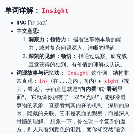
单词详解：
Insight
IPA:
[ˈɪnˌsaɪt]
中文意思:
洞察力；领悟力：
指看透事物本质的能
力，或对复杂问题深入、清晰的理解。
深刻的见解；顿悟：
指通过观察、研究或
直觉获得的独到、有价值的理解或认识。
词源故事与记忆法：
这个词，结构非
Insight
常直观：
(在……之内，向内) +
(视
in-
sight
力，看见)。字面意思就是“
向内看
”或“
看到里
面
”。 它就像你拥有了一双“X光眼”，能够穿透
事物的表象，直接看到其内在的机制、深层的原
因、隐藏的关联。它不是表面的观察，而是深入
骨髓的理解。 想象一下，你在玩一个复杂的魔
方，别人只看到颜色的混乱，而你却突然“看到