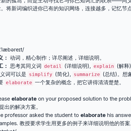
全新的孤岛，而是主动寻找它与你已知词汇的联系——同
念。将新词编织进你已有的知识网络，连接越多，记忆节
ɪˈlæbəreɪt/
义：
动词，精心制作；详尽阐述，详细说明。
工：
思考其同义词
(详细说明),
(解释)
detail
explain
反义词可以是
(简化),
(总结)。想
simplify
summarize
要
一个复杂的概念，把它讲得清清楚楚。
elaborate
ease
elaborate
on your proposed solution to the 
提出的解决方案。
e professor asked the student to
elaborate
his answe
xamples. 教授要求学生用更多的例子来详细说明他的答案