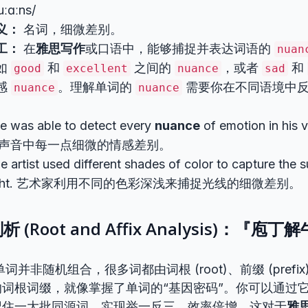
uːɑːns/
义：
名词，细微差别。
工：
在
雅思写作
或口语中，能够捕捉并表达词语的
nuan
如
和
之间的
，或者
和
good
excellent
nuance
sad
感
。理解单词的
需要你在不同语境中
nuance
nuance
e was able to detect every
nuance
of emotion in hi
声音中每一点细微的情感差别。
e artist used different shades of color to capture the 
ight. 艺术家利用不同的色彩深浅来捕捉光线的细微差别。
 (Root and Affix Analysis)：『
并非随机组合，很多词都由词根 (root)、前缀 (prefix) 和
词根词缀，就像掌握了单词的“基因密码”。你可以通过
记住一大批同源词，实现举一反三，效率倍增。这对于
雅