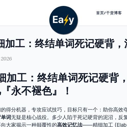
首页/干货博客
 2026
细加工：终结单词死记硬背
忆『永不褪色』！
们的得分机器，专攻应试技巧，目标只有一个：助你高效
背单词
无疑是核心战役。多少人陷于死记硬背的泥沼，反
要向大家揭示一种颠覆性的
高效记忆法
——精细加工 (Elab