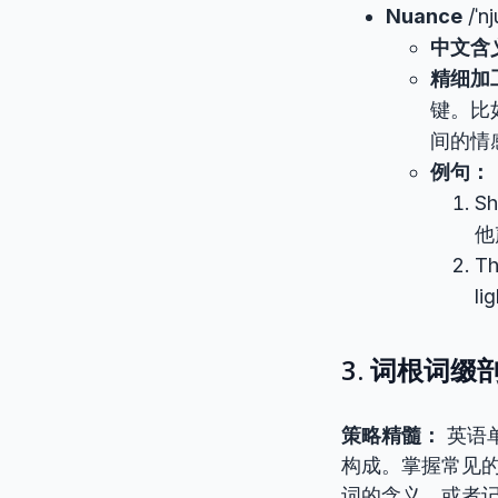
Nuance
/ˈnj
中文含
精细加
键。比
间的情
例句：
Sh
他
Th
l
3. 词根词缀剖析
策略精髓：
英语单词
构成。掌握常见的
词的含义，或者