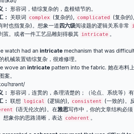
ntrɪkət/
义：
形容词，错综复杂的，盘根错节的。
工：
关联词
(复杂的),
(复杂的)
complex
complicated
有时也指复杂)。想象一道
四六级
阅读题的逻辑关系非常
剥茧。或者一件工艺品雕刻得极其
。
intricate
e watch had an
intricate
mechanism that was difficul
的机械装置错综复杂，很难修理。
e wove an
intricate
pattern into the fabric. 
图案。
oʊˈhɪrənt/
义：
形容词，连贯的，条理清楚的；（论点、系统等）有
工：
联想
(逻辑的),
(一致的)。
logical
consistent
(语无伦次的)。在
雅思
写作中，你的文章结构必
erent
。想象你的思路清晰，表达
。
coherent