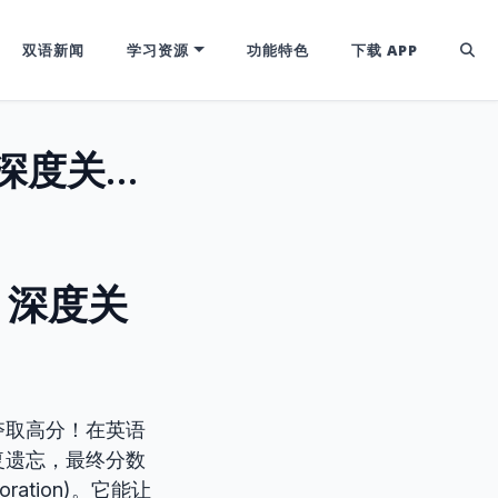
双语新闻
学习资源
功能特色
下载 APP
【E】精细加工：终结单词死记硬背，深度关联让记忆『永不褪色』！
，深度关
夺取高分！在英语
复遗忘，最终分数
oration)。它能让