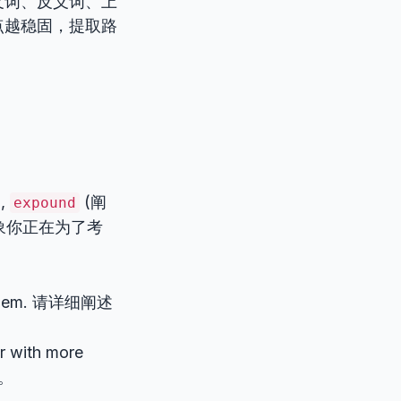
义词、反义词、上
点越稳固，提取路
,
(阐
expound
象你正在为了考
problem. 请详细阐述
r with more
。