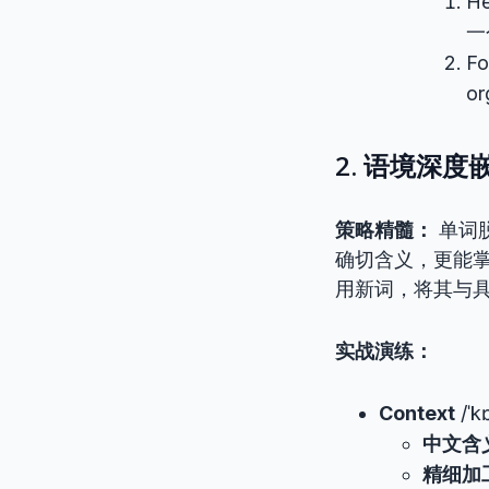
He
一
Fo
o
2. 语境深度嵌
策略精髓：
单词
确切含义，更能
用新词，将其与
实战演练：
Context
/ˈk
中文含
精细加