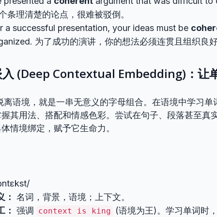
 presented a
coherent
argument that was difficult 
个条理清楚的论点，很难被驳倒。
r a successful presentation, your ideas must be
coher
rganized. 为了成功的演讲，你的想法必须连贯且组织良
入 (Deep Contextual Embedding)
脱离语境，就是一串无意义的字母组合。在语境中学习单
掌握其用法、搭配和情感色彩。尝试在句子、段落甚至真
具体情境绑定，赋予它生命力。
ɒntɛkst/
义：
名词，背景，语境；上下文。
工：
强调
(语境为王)。学习单词时
context is king