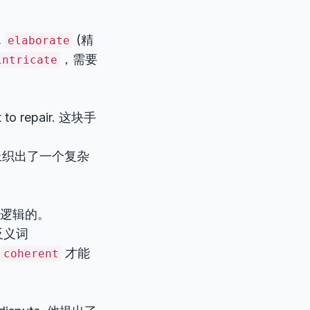
,
(精
elaborate
，需要
intricate
t to repair. 这块手
她在布料上织出了一个复杂
逻辑的。
反义词
须
才能
coherent