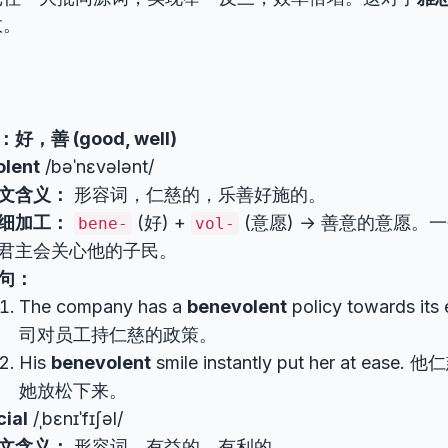
效。
：好，善 (good, well)
lent
/bəˈnɛvələnt/
文含义：
形容词，仁慈的，乐善好施的。
细加工：
(好) +
(意愿) → 善意的意愿。
bene-
vol-
君主会关心他的子民。
句：
The company has a
benevolent
policy towards it
司对员工持仁慈的政策。
His
benevolent
smile instantly put her at ea
她放松下来。
cial
/ˌbɛnɪˈfɪʃəl/
文含义：
形容词，有益的，有利的。