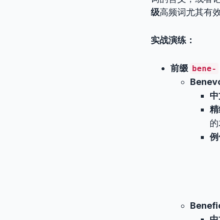
级
高频词尤其有
实战演练：
前缀
bene-
Benevo
中
精
的
例
Benefi
中