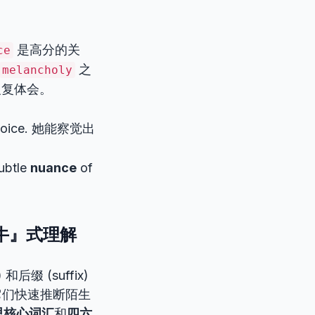
是高分的关
ce
之
melancholy
反复体会。
s voice. 她能察觉出
subtle
nuance
of
庖丁解牛』式理解
后缀 (suffix)
它们快速推断陌生
思核心词汇
和
四六