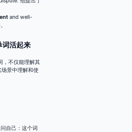
to dispute. 他提出了
ent
and well-
好。
：让单词活起来
词，不仅能理解其
实场景中理解和使
，问自己：这个词