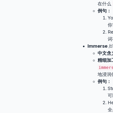
在什么
例句：
Yo
你
Re
词
Immerse
/ɪ
中文含
精细加
immer
地浸润
例句：
St
可
He
全