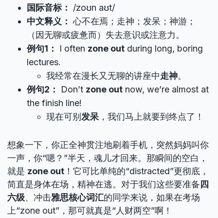
国际音标：
/zoʊn aʊt/
中文释义：
心不在焉；走神；发呆；神游；
（因无聊或疲惫而）失去意识或注意力。
例句1：
I often
zone out
during long, boring
lectures.
我经常在漫长又无聊的讲座中
走神
。
例句2：
Don’t
zone out
now, we’re almost at
the finish line!
现在可别
发呆
，我们马上就要到终点了！
想象一下，你正全神贯注地刷着手机，突然妈妈叫你
一声，你“嗯？”半天，魂儿才回来。那瞬间的空白，
就是
zone out
！它可比单纯的“distracted”更彻底，
简直是身体在场，精神在逃。对于我们这些要准备
四
六级
、冲击
雅思核心词汇
的同学来说，如果在考场
上“zone out”，那可就真是“人财两空”啊！