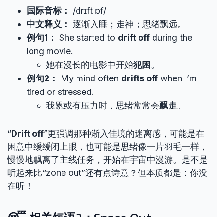
国际音标：
/drɪft ɒf/
中文释义：
逐渐入睡；走神；思绪飘远。
例句1：
She started to
drift off
during the
long movie.
她在漫长的电影中开始
犯困
。
例句2：
My mind often
drifts off
when I’m
tired or stressed.
我累或有压力时，思绪常常会
飘走
。
“
Drift off
”更强调那种渐入佳境的迷离感，可能是在
困意中缓缓闭上眼，也可能是思绪像一片羽毛一样，
慢慢地飘离了主线任务，开始在宇宙中漫游。是不是
听起来比“zone out”还有点诗意？但本质都是：你没
在听！