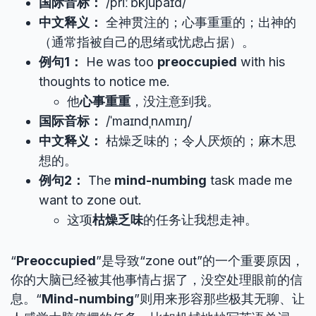
国际音标：
/priːˈɒkjupaɪd/
中文释义：
全神贯注的；心事重重的；出神的
（通常指被自己的思绪或忧虑占据）。
例句1：
He was too
preoccupied
with his
thoughts to notice me.
他
心事重重
，没注意到我。
国际音标：
/ˈmaɪndˌnʌmɪŋ/
中文释义：
枯燥乏味的；令人厌烦的；麻木思
想的。
例句2：
The
mind-numbing
task made me
want to zone out.
这项
枯燥乏味
的任务让我想走神。
“
Preoccupied
”是导致“zone out”的一个重要原因，
你的大脑已经被其他事情占据了，没空处理眼前的信
息。“
Mind-numbing
”则用来形容那些极其无聊、让