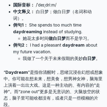
国际音标：
/ˈdeɪˌdriːm/
中文释义：
白日梦；做白日梦（名词和动
词）。
例句1：
She spends too much time
daydreaming
instead of studying.
她花太多时间
做白日梦
而不是学习。
例句2：
I had a pleasant
daydream
about
my future vacation.
我做了一个关于未来假期的美妙
白日梦
。
“
Daydream
”是指你清醒时，思绪沉浸在幻想或想象
中。你可能在想未来，想美食，想男神女神，脑海里
上演着一出出大戏。这是一种主动的、有内容的“走
神”。而“zone out”更多是无意识的、大脑放空的状
态，脑子里可能啥都没有，或者只是一些模糊的片
段。