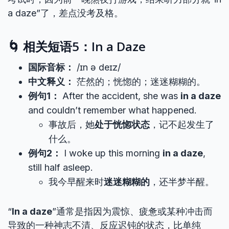
a daze”了，差点没考及格。
🌀 相关短语5：In a Daze
国际音标：
/ɪn ə deɪz/
中文释义：
茫然的；恍惚的；迷迷糊糊的。
例句1：
After the accident, she was
in a daze
and couldn’t remember what happened.
事故后，她
处于恍惚状态
，记不起发生了
什么。
例句2：
I woke up this morning
in a daze
,
still half asleep.
我今早醒来时
迷迷糊糊的
，还半梦半醒。
“
In a daze
”通常是指因为震惊、疲惫或某种冲击而
导致的一种神志不清、反应迟钝的状态，比单纯