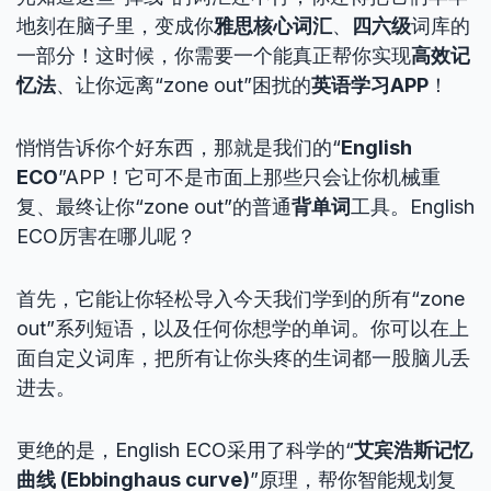
地刻在脑子里，变成你
雅思核心词汇
、
四六级
词库的
一部分！这时候，你需要一个能真正帮你实现
高效记
忆法
、让你远离“zone out”困扰的
英语学习APP
！
悄悄告诉你个好东西，那就是我们的“
English
ECO
”APP！它可不是市面上那些只会让你机械重
复、最终让你“zone out”的普通
背单词
工具。English
ECO厉害在哪儿呢？
首先，它能让你轻松导入今天我们学到的所有“zone
out”系列短语，以及任何你想学的单词。你可以在上
面自定义词库，把所有让你头疼的生词都一股脑儿丢
进去。
更绝的是，English ECO采用了科学的“
艾宾浩斯记忆
曲线 (Ebbinghaus curve)
”原理，帮你智能规划复