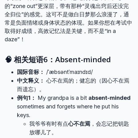
的“zone out”更深层，带有那种“灵魂出窍后还没完
全归位”的感觉。这可不是做白日梦那么浪漫了，通
常是负面情绪或身体状态的体现。如果你想在考试中
取得好成绩，高效记忆法是关键，而不是“in a
daze”！
🧠 相关短语6：Absent-minded
国际音标：
/ˈæbsəntˈmaɪndɪd/
中文释义：
心不在焉的；健忘的（因心不在焉
而遗忘）。
例句1：
My grandpa is a bit
absent-minded
sometimes and forgets where he put his
keys.
我爷爷有时有点
心不在焉
，会忘记把钥匙
放哪儿了。