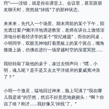
窍”——没错，就是你在课堂上、会议里，甚至跟朋
友聊天时，突然就“掉线”了的那种状态。
来来来，先代入一个场景。期末周前的某个下午，阳
光透过窗户懒洋洋地洒进教室，老师在讲台上激情澎
湃地分析着经济学的某个“世纪难题”，而你的同桌，
小明同学，双眼无神地盯着黑板上的某个斑点，嘴角
微微上扬，仿佛在进行一场穿越时空的深度冥想……
我轻轻敲了敲他的桌子，凑过去悄声问：“嘿，小
明，魂儿呢？是不是又去太平洋彼岸的夏威夷冲浪
了？”
小明一个激灵，猛地回过神来，脸上写满了“我在哪
儿我是谁”的茫然，然后不好意思地挠挠头：“啊？你
说了啥？刚才……我好像又‘掉线’了。”