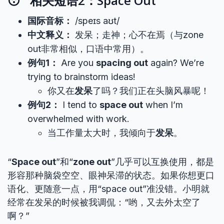
😴 相关短语2：Space Out
国际音标：
/speɪs aʊt/
中文释义：
发呆；走神；心不在焉（与zone
out非常相似，口语中常用）。
例句1：
Are you
spacing out
again? We’re
trying to brainstorm ideas!
你又在
发呆
了吗？我们正在头脑风暴呢！
例句2：
I tend to
space out
when I’m
overwhelmed with work.
当工作量太大时，我倾向于
发呆
。
“
Space out
”和“
zone out
”几乎可以互换使用，都是
形容那种脑袋空空、眼神呆滞的状态。如果你想更口
语化、更随意一点，用“space out”准没错。小明就
经常在发呆的时候被我调侃：“哟，又去外太空了
啊？”