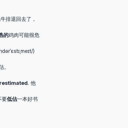
我把牛排退回去了，
熟的
鸡肉可能很危
ərˈɛstɪˌmeɪt/)
低估。
restimated
. 他
远不要
低估
一本好书