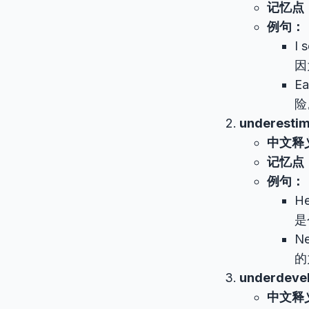
记忆点
例句：
I 
因
Ea
险
underesti
中文释
记忆点
例句：
He
是
N
的
underdeve
中文释