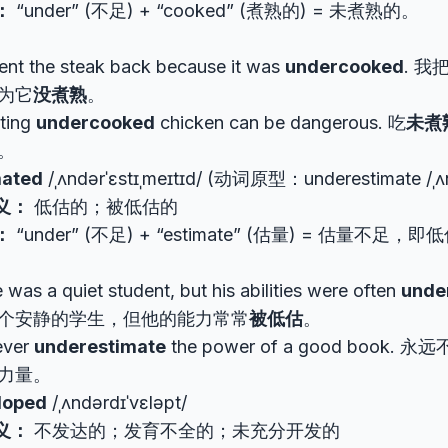
：
“under” (不足) + “cooked” (煮熟的) = 未煮熟的。
sent the steak back because it was
undercooked
. 
为它
没煮熟
。
ting
undercooked
chicken can be dangerous. 吃
未煮
。
mated
/ˌʌndərˈɛstɪˌmeɪtɪd/ (动词原型：underestimate /ˌʌnd
义：
低估的；被低估的
：
“under” (不足) + “estimate” (估量) = 估量不足，即
 was a quiet student, but his abilities were often
unde
个安静的学生，但他的能力常常
被低估
。
ever
underestimate
the power of a good book. 永
力量。
loped
/ˌʌndərdɪˈvɛləpt/
义：
不发达的；发育不全的；未充分开发的