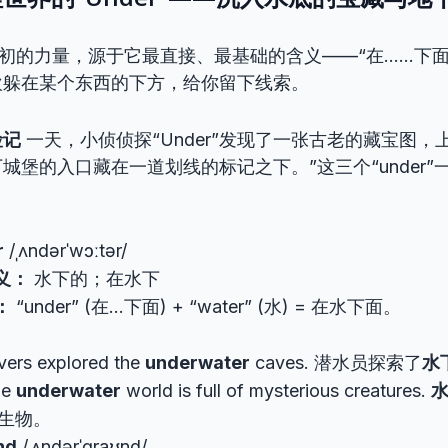
r”最初的力量，源于它最直接、最基础的含义——“在……下
欢躲在某个东西的下方，给你留下线索。
险记
一天，小侦侦探“Under”发现了一张古老的藏宝图，
城堡的入口藏在一道划线的标记之下。”这三个“under”
r
/ˌʌndərˈwɔːtər/
义：
水下的；在水下
：
“under” (在…下面) + “water” (水) = 在水下面。
vers explored the
underwater
caves. 潜水员探索了
水
he
underwater
world is full of mysterious creatures.
生物。
nd
/ˌʌndərˈɡraʊnd/