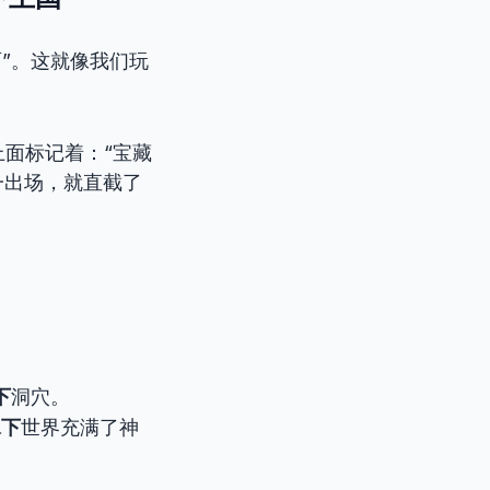
面”。这就像我们玩
上面标记着：“宝藏
一出场，就直截了
下
洞穴。
水下
世界充满了神