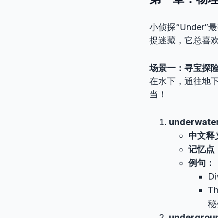
小侦探“Unde
捉迷藏，它总喜
场景一：寻宝探
在水下，通往地下
当！
underwate
中文释
记忆点
例句：
Di
T
秘
undergrou