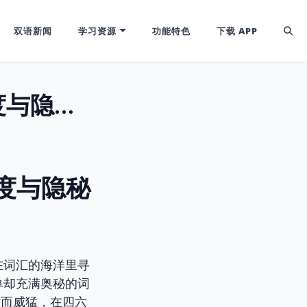
双语新闻
学习资源
功能特色
下载 APP
掌握“under-”：四六级核心词汇的深度与隐秘力量，告别考场词义盲区！
深度与隐秘
在词汇的海洋里寻
单却充满奥秘的词
时而威猛，在四六