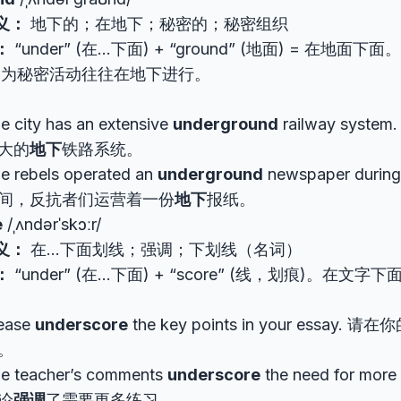
义：
地下的；在地下；秘密的；秘密组织
：
“under” (在…下面) + “ground” (地面) = 在地面
因为秘密活动往往在地下进行。
e city has an extensive
underground
railway sys
大的
地下
铁路系统。
e rebels operated an
underground
newspaper durin
间，反抗者们运营着一份
地下
报纸。
e
/ˌʌndərˈskɔːr/
义：
在…下面划线；强调；下划线（名词）
：
“under” (在…下面) + “score” (线，划痕)。在文
ease
underscore
the key points in your essay. 
。
e teacher’s comments
underscore
the need for mor
论
强调
了需要更多练习。