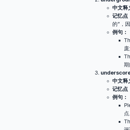
中文释
记忆点
的”，
例句：
Th
庞
Th
期
underscor
中文释
记忆点
例句：
Pl
点
Th
评