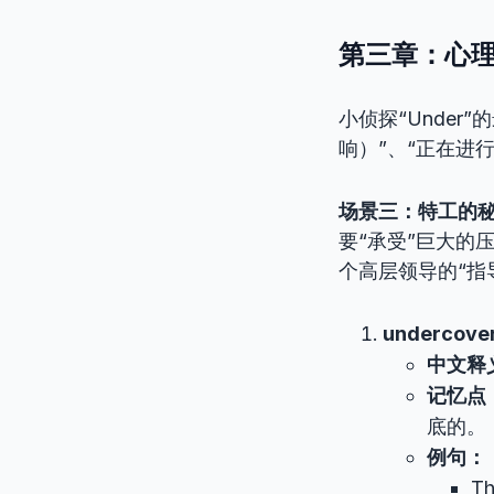
第三章：心理
小侦探“Unde
响）”、“正在进
场景三：特工的
要“承受”巨大的
个高层领导的“指
undercove
中文释
记忆点
底的。
例句：
Th