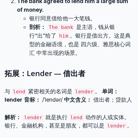
The bank agreed to lend him a large sum
of money.
银行同意借给他一大笔钱。
剖析：
是主语，钱从银
The bank
行“出”给了
。银行是借出方。这是典
him
型的金融语境，也是 四六级、雅思核心词
汇 中常出现的场景。
拓展：Lender — 借出者
与
紧密相关的名词是
。
单词：
lend
lender
lender
音标：
/ˈlendər/
中文含义：
借出者；贷款人
解析：
就是执行
动作的人或实体。
lender
lend
银行、金融机构，甚至是朋友，都可以是
。
lender