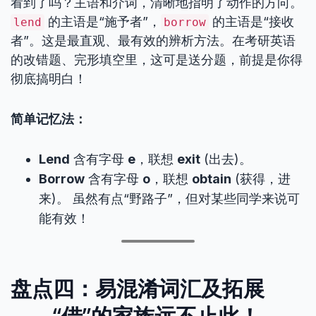
看到了吗？主语和介词，清晰地指明了动作的方向。
的主语是“施予者”，
的主语是“接收
lend
borrow
者”。这是最直观、最有效的辨析方法。在考研英语
的改错题、完形填空里，这可是送分题，前提是你得
彻底搞明白！
简单记忆法：
Lend
含有字母
e
，联想
exit
(出去)。
Borrow
含有字母
o
，联想
obtain
(获得，进
来)。 虽然有点“野路子”，但对某些同学来说可
能有效！
盘点四：易混淆词汇及拓展
——“借”的家族远不止此！