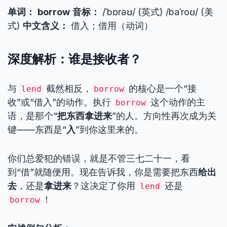
单词：
borrow
音标：
/ˈbɒrəʊ/ (英式) /baˈroʊ/ (美
式)
中文含义：
借入；借用（动词）
深度解析：谁是接收者？
与
截然相反，
的核心是一个“接
lend
borrow
收”或“借入”的动作。执行
这个动作的主
borrow
语，是那个“
把东西拿进来
”的人。方向性再次成为关
键——东西是“
入
”到你这里来的。
你们总爱犯的错误，就是不管三七二十一，看
到“借”就随便用。现在告诉我，你是需要把东西
给出
去
，还是
拿进来
？这决定了你用
还是
lend
！
borrow