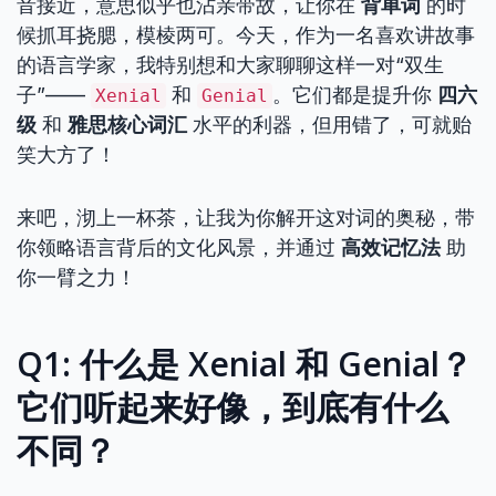
音接近，意思似乎也沾亲带故，让你在
背单词
的时
候抓耳挠腮，模棱两可。今天，作为一名喜欢讲故事
的语言学家，我特别想和大家聊聊这样一对“双生
子”——
和
。它们都是提升你
四六
Xenial
Genial
级
和
雅思核心词汇
水平的利器，但用错了，可就贻
笑大方了！
来吧，沏上一杯茶，让我为你解开这对词的奥秘，带
你领略语言背后的文化风景，并通过
高效记忆法
助
你一臂之力！
Q1: 什么是 Xenial 和 Genial？
它们听起来好像，到底有什么
不同？