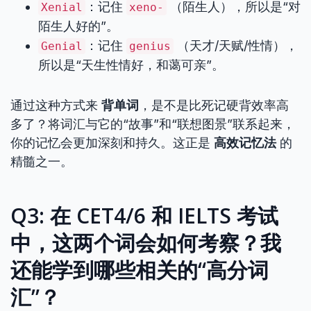
：记住
（陌生人），所以是“对
Xenial
xeno-
陌生人好的”。
：记住
（天才/天赋/性情），
Genial
genius
所以是“天生性情好，和蔼可亲”。
通过这种方式来
背单词
，是不是比死记硬背效率高
多了？将词汇与它的“故事”和“联想图景”联系起来，
你的记忆会更加深刻和持久。这正是
高效记忆法
的
精髓之一。
Q3: 在 CET4/6 和 IELTS 考试
中，这两个词会如何考察？我
还能学到哪些相关的“高分词
汇”？