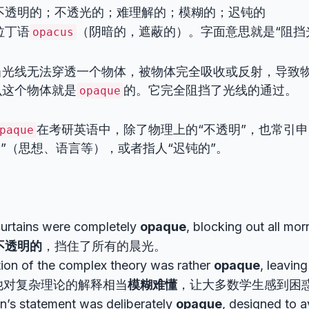
不透明的；不透光的；难理解的；模糊的；迟钝的
拉丁语
（阴暗的，遮蔽的）。字面意思就是“阻挡
opacus
当光线无法穿透一个物体，被物体完全吸收或反射，导致
么这个物体就是
的。它完全阻挡了光线的通过。
opaque
在考研英语中，除了物理上的“不透明”，也常引申
paque
的”（思想、语言等），或者指人“迟钝的”。
urtains were completely
opaque
, blocking out all mo
不透明的
，挡住了所有的晨光。
tion of the complex theory was rather
opaque
, leavin
d. 他对复杂理论的解释相当
模糊难懂
，让大多数学生感到困
an’s statement was deliberately
opaque
, designed to a