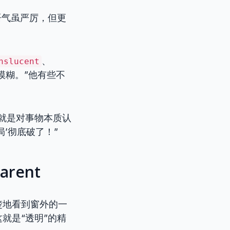
语气虽严厉，但更
、
nslucent
模糊。”他有些不
就是对事物本质认
’彻底破了！”
rent
楚地看到窗外的一
就是“透明”的精