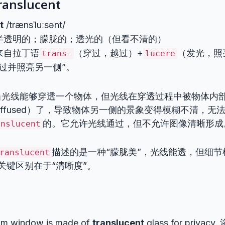
nslucent
t
/trænsˈluːsənt/
半透明的；朦胧的；透光的（但看不清的）
来自拉丁语
（穿过，越过）+
（发光，照
trans-
lucere
过并照亮另一侧”。
当光线能够穿透一个物体，但光线在穿透过程中被物体内
iffused）了，导致物体另一侧的景象变得模糊不清，无
的。它允许光线通过，但不允许图像清晰形成
anslucent
描述的是一种“朦胧美”，光线能透，但细节
ranslucent
关键区别在于“清晰度”。
om window is made of
translucent
glass for priv