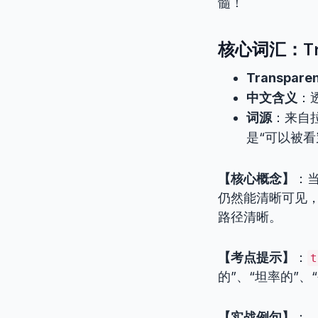
髓！
核心词汇：Tra
Transparen
中文含义
：
词源
：来自
是“可以被看
【核心概念】
：
仍然能清晰可见
路径清晰。
【考点提示】
：
t
的”、“坦率的”、
【实战例句】
：