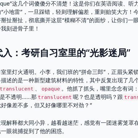
nt, Opaque”这几个词傻傻分不清楚！这是你们在英语阅读
“小地雷”，一旦踩错，轻则理解偏差，重则贻笑大方！
掰扯掰扯，彻底撕开这层“模糊不清”的面纱，让你们一眼
给我刻进骨子里！
入：考研自习室里的“光影迷局”
室里灯火通明。小李，我们班的“拼命三郎”，正眉头紧
料描述的是一种新型建筑材料的特性，其中反复出现了几
、
。他抓了抓头，嘴里念念有词：
translucent
opaque
是不透明……那
呢？也是透明吗？跟
translucent
tran
好像差不多，但又好像哪里不对劲？”
发现解释都大同小异，越看越迷茫，感觉有一团迷雾笼罩
光一眼就捕捉到了他的困惑。