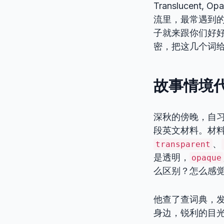
Transluce
流里，最常遇到的
子就来跟你们好好
密，把这几个词
故事情境代
深秋的傍晚，自习
段英文材料。材
、
transparent
是透明，
opaque
么区别？怎么感觉
他查了查词典，
身边，锐利的目