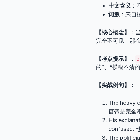
中文含义
：
词源
：来自
【核心概念】
：
完全不可见，那
【考点提示】
：
o
的”、“模糊不清
【实战例句】
：
The heavy c
窗帘是完全
His explana
confuse
The politici