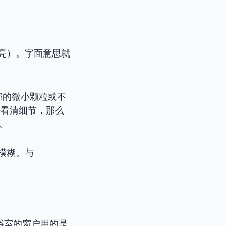
亮）。字面意思就
部的微小颗粒或不
法看清细节，那么
。
模糊。与
acy. 浴室的窗户用的是