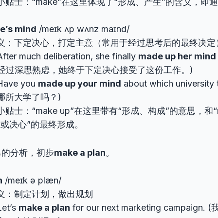
小贴士：“make”在这里体现了“形成、产生”的含义，即
e’s mind
/meɪk ʌp wʌnz maɪnd/
义：下定决心，打定主意（常用于经过思考后的最终决定
er much deliberation, she finally
made up her mind
r. (经过深思熟虑，她终于下定决心接受了这份工作。)
ave you
made up your mind
about which university
哪所大学了吗？)
贴士：“make up”在这里带有“形成、构成”的意思，和“
想或决心”的最终形成。
己的分析，初步
make a plan
。
n
/meɪk ə plæn/
义：制定计划，做出规划
et’s
make a plan
for our next marketing campai