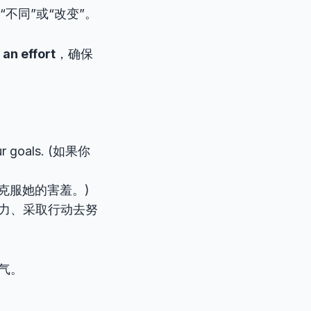
“不同”或“改变”。
an effort
，确保
our goals. (如果你
(她努力克服她的害羞。)
出努力、采取行动去努
气。