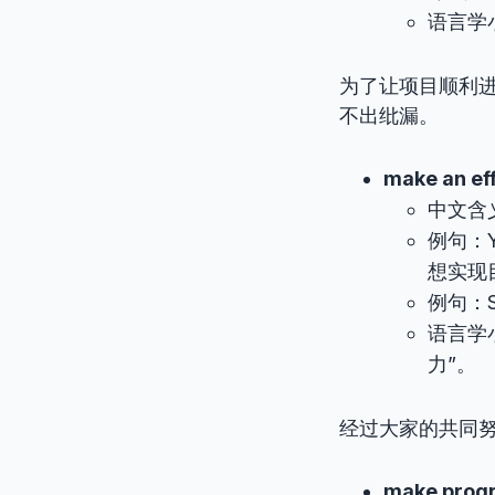
语言学
为了让项目顺利
不出纰漏。
make an ef
中文含
例句：Yo
想实现
例句：S
语言学小
力”。
经过大家的共同
make prog