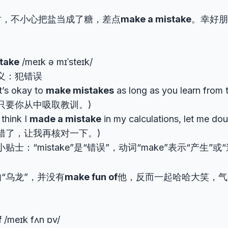
时，不小心把盐当成了糖，差点
make a mistake
。幸好朋
take
/meɪk ə mɪˈsteɪk/
义：犯错误
s okay to
make mistakes
as long as you learn fr
只要你从中吸取教训。)
hink I
made a mistake
in my calculations, let me d
错了，让我再核对一下。)
贴士：“mistake”是“错误”，动词“make”表示“产生”
“乌龙”，并没有
make fun of
他，反而一起哈哈大笑，气
f
/meɪk fʌn ɒv/