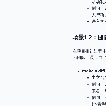
活动制
例句：Befo
大型项
语言学
场景1.2：
在项目推进过程
为团队一员，自
make a dif
中文含
例句：Eve
来看，
例句：He 
(他希