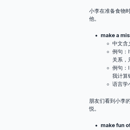
小李在准备食物
他。
make a mis
中文含
例句：It’
关系，
例句：I t
我计算
语言学小
朋友们看到小李的
悦。
make fun o