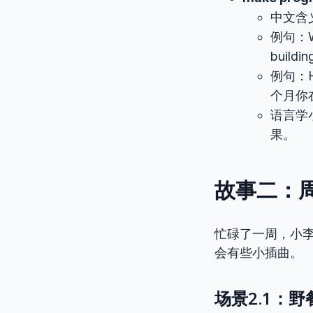
中文含
例句：We 
buil
例句：Ho
个月你
语言学小
果。
故事二：周
忙碌了一周，小
会有些小插曲。
场景2.1：野