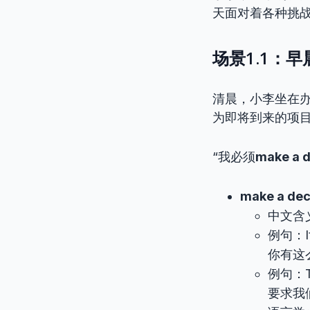
天面对着各种挑
场景1.1：
清晨，小李坐在
为即将到来的项
“我必须
make a d
make a dec
中文含
例句：It’
你有这
例句：Th
要求我