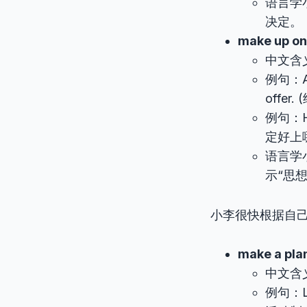
语言学
决定。
make up on
中文含
例句：Aft
offe
例句：H
定好上
语言学小
示“思
小李很快根据自
make a pla
中文含
例句：L