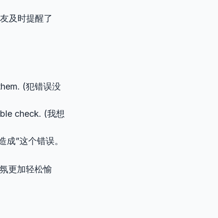
友及时提醒了
om them. (犯错误没
ouble check. (我想
或“造成”这个错误。
氛更加轻松愉