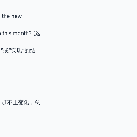
f the new
h this month? (这
”或“实现”的结
划赶不上变化，总