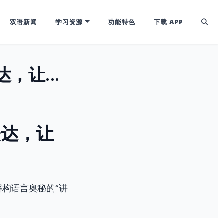
双语新闻
学习资源
功能特色
下载 APP
巧用“Make”：搞定生活、美剧高频表达，让你的英语更地道！
表达，让
构语言奥秘的“讲