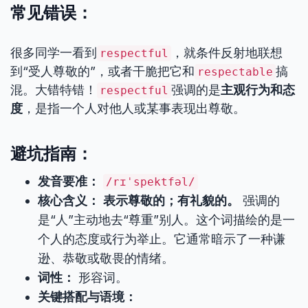
常见错误：
很多同学一看到
，就条件反射地联想
respectful
到“受人尊敬的”，或者干脆把它和
搞
respectable
混。大错特错！
强调的是
主观行为和态
respectful
度
，是指一个人对他人或某事表现出尊敬。
避坑指南：
发音要准：
/rɪˈspektfəl/
核心含义：
表示尊敬的；有礼貌的。
强调的
是“人”主动地去“尊重”别人。这个词描绘的是一
个人的态度或行为举止。它通常暗示了一种谦
逊、恭敬或敬畏的情绪。
词性：
形容词。
关键搭配与语境：