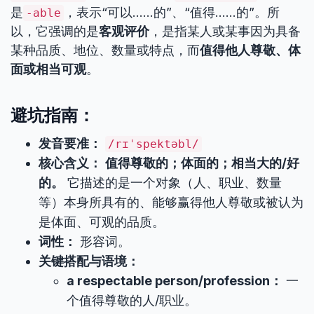
是
，表示“可以……的”、“值得……的”。所
-able
以，它强调的是
客观评价
，是指某人或某事因为具备
某种品质、地位、数量或特点，而
值得他人尊敬、体
面或相当可观
。
避坑指南：
发音要准：
/rɪˈspektəbl/
核心含义：
值得尊敬的；体面的；相当大的/好
的。
它描述的是一个对象（人、职业、数量
等）本身所具有的、能够赢得他人尊敬或被认为
是体面、可观的品质。
词性：
形容词。
关键搭配与语境：
a respectable person/profession：
一
个值得尊敬的人/职业。