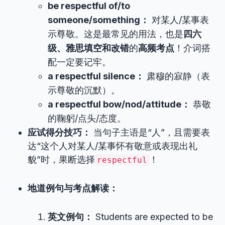
be respectful of/to
someone/something：
对某人/某事表
示尊敬。这是最常见的用法，也是
四六
级、雅思填空和改错
的
高频考点
！介词搭
配一定要记牢。
a respectful silence：
肃穆的寂静（表
示尊敬的沉默）。
a respectful bow/nod/attitude：
恭敬
的鞠躬/点头/态度。
应试得分技巧：
当句子主语是“人”，且需要表
达“这个人对某人/某事怀有敬意或表现出礼
貌”时，果断选择
！
respectful
地道例句与考点解读：
英文例句：
Students are expected to be