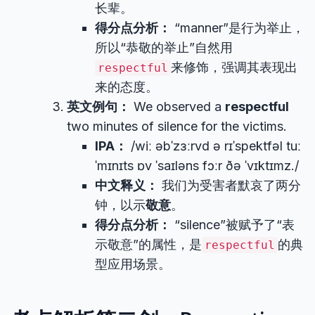
长辈。
得分点分析：
“manner”是行为举止，
所以“恭敬的举止”自然用
来修饰，强调其表现出
respectful
来的态度。
英文例句：
We observed a
respectful
two minutes of silence for the victims.
IPA：
/wiː əbˈzɜːrvd ə rɪˈspektfəl tuː
ˈmɪnɪts ɒv ˈsaɪləns fɔːr ðə ˈvɪktɪmz./
中文释义：
我们为受害者默哀了两分
钟，以示
敬意
。
得分点分析：
“silence”被赋予了“表
示敬意”的属性，是
的典
respectful
型应用场景。