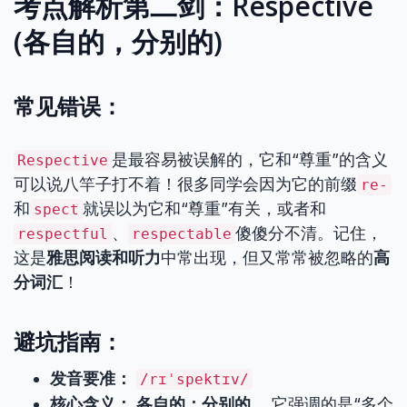
考点解析第二剑：Respective
(各自的，分别的)
常见错误：
是最容易被误解的，它和“尊重”的含义
Respective
可以说八竿子打不着！很多同学会因为它的前缀
re-
和
就误以为它和“尊重”有关，或者和
spect
、
傻傻分不清。记住，
respectful
respectable
这是
雅思阅读和听力
中常出现，但又常常被忽略的
高
分词汇
！
避坑指南：
发音要准：
/rɪˈspektɪv/
核心含义：
各自的；分别的。
它强调的是“多个