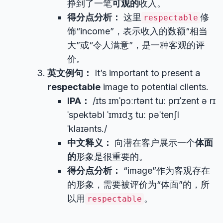
挣到了一笔
可观的
收入。
得分点分析：
这里
修
respectable
饰“income”，表示收入的数额“相当
大”或“令人满意”，是一种客观的评
价。
英文例句：
It’s important to present a
respectable
image to potential clients.
IPA：
/ɪts ɪmˈpɔːrtənt tuː prɪˈzent ə rɪ
ˈspektəbl ˈɪmɪdʒ tuː pəˈtenʃl
ˈklaɪənts./
中文释义：
向潜在客户展示一个
体面
的
形象是很重要的。
得分点分析：
“image”作为客观存在
的形象，需要被评价为“体面”的，所
以用
。
respectable