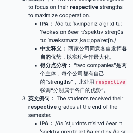
to focus on their
respective
strengths
to maximize cooperation.
IPA：
/ðə tuː ˈkʌmpəniz əˈɡriːd tuː
ˈfəʊkəs ɒn ðeər rɪˈspektɪv streŋθs
tuː ˈmæksɪmaɪz ˌkəʊˌɒpəˈreɪʃn./
中文释义：
两家公司同意各自发挥
各
自的
优势，以实现合作最大化。
得分点分析：
“two companies”是两
个主体，每个公司都有自己
的“strengths”，此处用
respective
强调“分别属于各自的优势”。
英文例句：
The students received their
respective
grades at the end of the
semester.
IPA：
/ðə ˈstjuːdnts rɪˈsiːvd ðeər rɪ
ˈspektɪv ɡreɪdz æt ðə end ɒv ðə sɪ