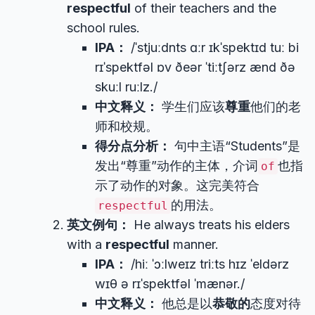
respectful
of their teachers and the
school rules.
IPA：
/ˈstjuːdnts ɑːr ɪkˈspektɪd tuː bi
rɪˈspektfəl ɒv ðeər ˈtiːtʃərz ænd ðə
skuːl ruːlz./
中文释义：
学生们应该
尊重
他们的老
师和校规。
得分点分析：
句中主语“Students”是
发出“尊重”动作的主体，介词
也指
of
示了动作的对象。这完美符合
的用法。
respectful
英文例句：
He always treats his elders
with a
respectful
manner.
IPA：
/hiː ˈɔːlweɪz triːts hɪz ˈeldərz
wɪθ ə rɪˈspektfəl ˈmænər./
中文释义：
他总是以
恭敬的
态度对待