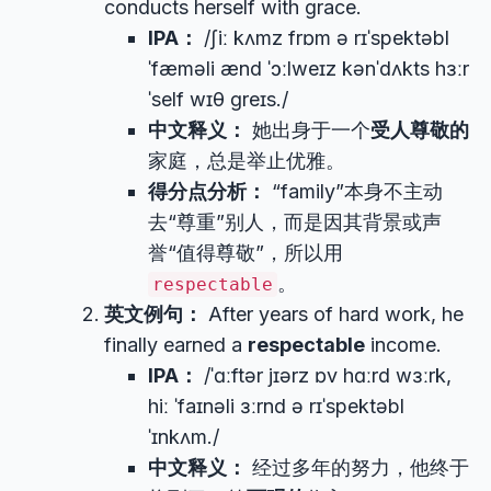
conducts herself with grace.
IPA：
/ʃiː kʌmz frɒm ə rɪˈspektəbl
ˈfæməli ænd ˈɔːlweɪz kənˈdʌkts hɜːr
ˈself wɪθ ɡreɪs./
中文释义：
她出身于一个
受人尊敬的
家庭，总是举止优雅。
得分点分析：
“family”本身不主动
去“尊重”别人，而是因其背景或声
誉“值得尊敬”，所以用
。
respectable
英文例句：
After years of hard work, he
finally earned a
respectable
income.
IPA：
/ˈɑːftər jɪərz ɒv hɑːrd wɜːrk,
hiː ˈfaɪnəli ɜːrnd ə rɪˈspektəbl
ˈɪnkʌm./
中文释义：
经过多年的努力，他终于