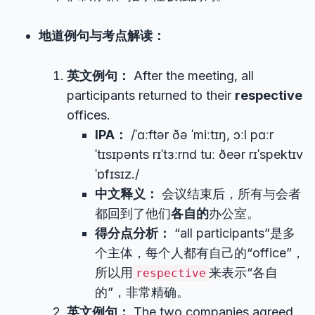
地道例句与考点解读：
英文例句：
After the meeting, all
participants returned to their
respective
offices.
IPA：
/ˈɑːftər ðə ˈmiːtɪŋ, ɔːl pɑːr
ˈtɪsɪpənts rɪˈtɜːrnd tuː ðeər rɪˈspektɪv
ˈɒfɪsɪz./
中文释义：
会议结束后，所有与会者
都回到了他们
各自的
办公室。
得分点分析：
“all participants”是多
个主体，每个人都有自己的“office”，
所以用
来表示“各自
respective
的”，非常精确。
英文例句：
The two companies agreed