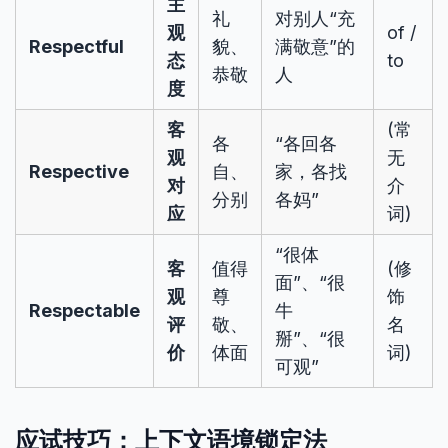
主
礼
对别人“充
观
of /
Respectful
貌、
满敬意”的
态
to
恭敬
人
度
客
(常
各
“各回各
观
无
Respective
自、
家，各找
对
介
分别
各妈”
应
词)
“很体
客
值得
(修
面”、“很
观
尊
饰
Respectable
牛
评
敬、
名
掰”、“很
价
体面
词)
可观”
应试技巧：上下文语境锁定法