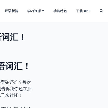
双语新闻
学习资源
功能特色
下载 APP
语词汇！
英语词汇！
手劈砖还难？每次
别告诉我你还在那
兔子来衬托！