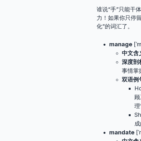
谁说“手”只能干
力！如果你只停留
化”的词汇了。
manage
[ˈ
中文含
深度剖
事情掌
双语例
Ho
顾
理
S
成
mandate
[ˈ