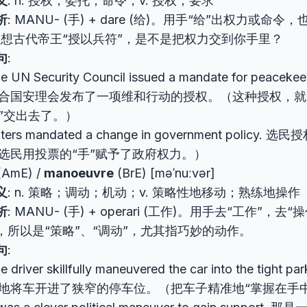
义
: n. 授权；委托；命令；v. 授权；要求
析
: MANU- (手) + dare (给)。用手“给”出权力或命令
想想古代帝王“授以兵符”，是不是把权力交到你手里？
句
:
e UN Security Council issued a mandate for peacekee
合国安理会发布了一项维和行动的授权。（这种授权，就
”交出去了。）
ters mandated a change in government polic
选民用投票的“手”赋予了政府权力。）
(AmE) /
manoeuvre
(BrE) [məˈnuːvər]
义
: n. 策略；调动；机动；v. 策略性地移动；熟练地操作
析
: MANU- (手) + operari (工作)。用手去“工作”，
，所以是“策略”、“调动”，尤其指巧妙的动作。
句
:
e driver skillfully maneuvered the car into the tight 
地将车开进了狭窄的停车位。（把车子精准地“掌握在手