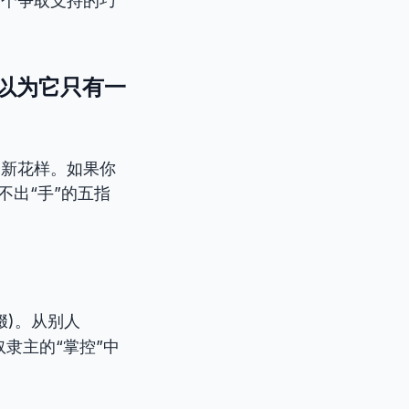
rt. 那是一个争取支持的巧
，以为它只有一
种新花样。如果你
不出“手”的五指
动词后缀)。从别人
奴隶主的“掌控”中