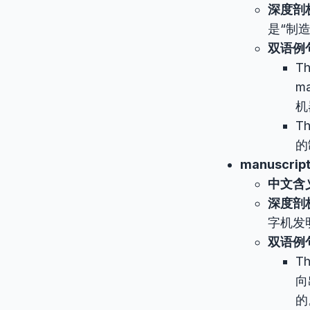
深度剖
是“制
双语例
Th
m
机
Th
的
manuscrip
中文含
深度剖
字机发
双语例
Th
向
的