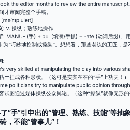
 took the editor months to review the entire manu
间才审阅完整个手稿。
[məˈnɪpjuleɪt]
义
: v. 操纵；熟练地操作
析
: MANU- (手) + pul (填满/手抓) + -ate (动词后
申为“巧妙地控制或操纵”。想想看，那些老练的工匠，是
？
句
:
’s very skilled at manipulating the clay into vario
粘土捏成各种形状。（这可是实实在在的“手”上功夫！）
me politicians try to manipulate public opinion throu
客试图通过媒体操纵公众舆论。（这种“操纵”就像无形
了”手”引申出的“管理、熟练、技能”等抽
搬砖，不能“管事儿”！