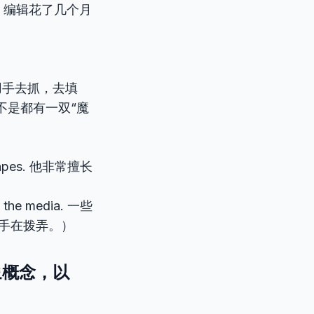
script. 编辑花了几个月
缀)。用手去抓，去填
不是都有一双“魔
us shapes. 他非常擅长
gh the media. 一些
的手在拨弄。）
象概念，以