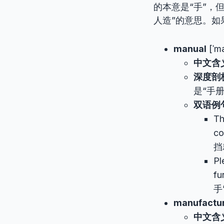
的本意是“手”，
人造”的意思。如
manual
[ˈm
中文含
深度剖
是“手
双语例
Th
c
挡
Pl
f
手
manufactu
中文含