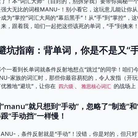
了！本“词汇大师”（自封的，别拆穿我）要带你揭秘一
强大无比的词根MANU-！别小看它，这玩意儿能让你从
成为“掌控”词汇大局的“幕后黑手”！从“手”到“掌控”，
来，跟着我，咱们一起把这些该死的单词，“手”到擒来
避坑指南：背单词，你是不是又“手
个一看到长单词就条件反射地想点“跳过”的同学！咱们
NU-家族的词汇时，那些你最容易犯的，令人发指（开
优雅地“避坑”，让你在
、
的战场上
四六级
雅思核心词汇
manu”就只想到“手动”，忽略了“制造”和
跟“手动挡”一样慢！
ANU-，条件反射就是“手动”！没错，你是对的，但只对