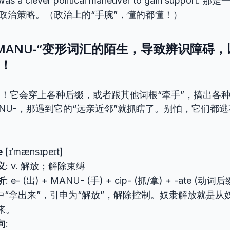
 was a clever political maneuver to gain suppo
政治策略。（政治上的“手腕”，懂的都懂！）
MANU-“变形词汇的陌生，导致辨识障碍
势！
的！它会穿上各种后缀，或者跟其他词根“牵手”，搞出各
NU-，那遇到它的“远亲近邻”就抓瞎了。别怕，它们都逃
e
[ɪˈmænsɪpeɪt]
义
: v. 解放；解除束缚
析
: e- (出) + MANU- (手) + cip- (抓/拿) + -ate (
”中“拿出来”，引申为“解放”，解除控制。奴隶解放就是从
来。
句
: