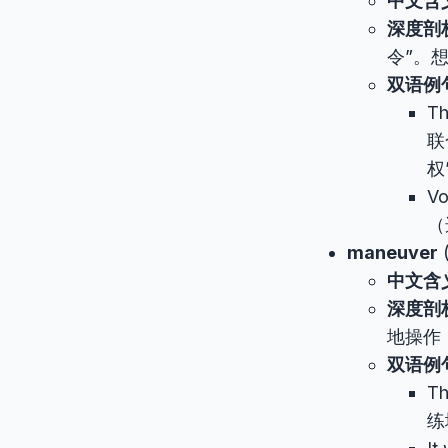
中文含
深度剖
令”。
双语例
Th
联
权
Vo
（
maneuver
中文含
深度剖
地操作
双语例
Th
练