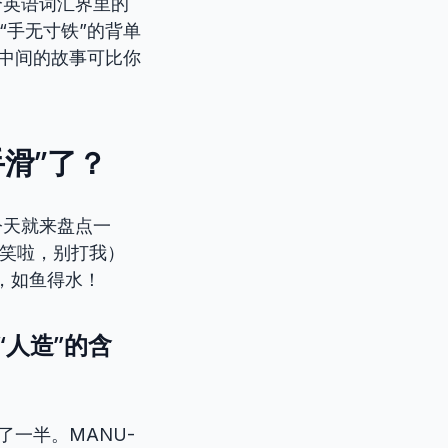
个英语词汇界里的
“手无寸铁”的背单
这中间的故事可比你
！
滑”了？
今天就来盘点一
玩笑啦，别打我）
，如鱼得水！
“人造”的含
了一半。MANU-