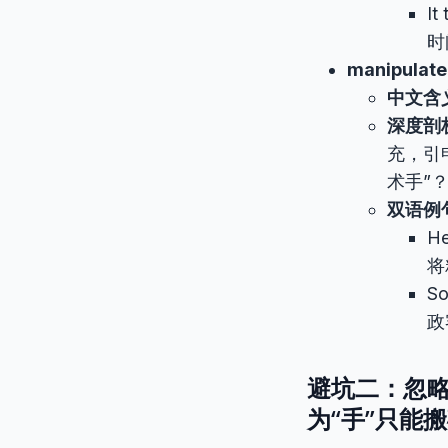
It
时
manipulate
中文含
深度剖
充，引
术手”
双语例
He
将
So
政
避坑二：忽略
为“手”只能