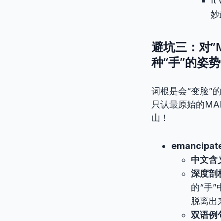
It
妙
避坑三：对”
种“手”的姿
词根是会“变脸”
只认最原始的MA
山！
emancipat
中文含
深度剖
的“手
脱离出
双语例