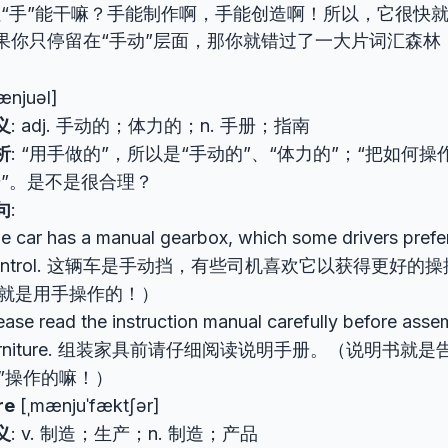
但“手”能干嘛？手能制作啊，手能创造啊！所以，它很快
果你只停留在“手动”层面，那你就错过了一大片词汇森林
ænjuəl]
义
: adj. 手动的；体力的；n. 手册；指南
析
: “用手做的”，所以是“手动的”、“体力的”；“把如何
册”。是不是很合理？
句
:
e car has a manual gearbox, which some drivers prefer
ontrol. 这辆车是手动挡，有些司机喜欢它以获得更好的
就是用手操作的！）
ease read the instruction manual carefully before asse
urniture. 组装家具前请仔细阅读说明手册。（说明书就
”操作的嘛！）
re
[ˌmænjuˈfæktʃər]
义
: v. 制造；生产；n. 制造；产品