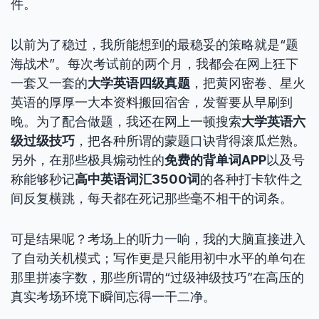
件。
以前为了稳过，我所能想到的最稳妥的策略就是“题
海战术”。每次考试前的两个月，我都会在网上狂下
一套又一套的
大学英语四级真题
，把黄冈密卷、星火
英语的厚厚一大本资料搬回宿舍，发誓要从早刷到
晚。为了配合做题，我还在网上一顿搜索
大学英语六
级过级技巧
，把各种所谓的蒙题口诀背得滚瓜烂熟。
另外，在那些极具煽动性的
免费的背单词APP
以及号
称能够秒记
高中英语词汇3500词
的各种打卡软件之
间反复横跳，每天都在死记那些毫不相干的词条。
可是结果呢？考场上的听力一响，我的大脑直接进入
了自动关机模式；写作更是只能用初中水平的单句在
那里拼凑字数，那些所谓的“过级神级技巧”在高压的
真实考场环境下瞬间忘得一干二净。