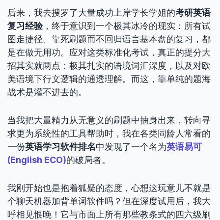
后来，我去搜罗了大量成功上岸学长学姐的
考研英语
复习经验
，终于意识到一个极其冰冷的现实：所有试
图走捷径、靠死刷题而不回归语言基本盘的复习，都
是在做无用功。应对这类标准化考试，真正的提分大
招其实就两点：极其扎实的语境词汇深度，以及对欧
美语境下行文逻辑的通透理解。而这，靠单纯的题海
战术是灌不进去的。
当我把大量精力从无意义的刷题中抽身出来，转向寻
求更为系统性的工具帮助时，我在各类同龄人常看的
一份
英语学习软件排名
中发现了一个名为
英语易可
(English ECO)
的破局者。
我刚开始也是抱着狐疑的态度，心想这玩意儿不就是
个聊天机器加背单词软件吗？但在深度试用后，我大
呼相见恨晚！它与市面上所有那些教条式的四六级刷