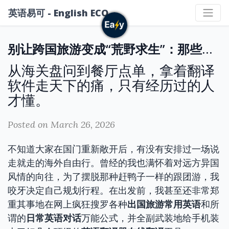
英语易可 - English ECO
别让跨国旅游变成“荒野求生”：那些年在国外因为张不开嘴踩过的连环大坑
从海关盘问到餐厅点单，拿着翻译
软件走天下的痛，只有经历过的人
才懂。
Posted on March 26, 2026
不知道大家在国门重新敞开后，有没有安排过一场说
走就走的海外自由行。曾经的我也满怀着对远方异国
风情的向往，为了摆脱那种赶鸭子一样的跟团游，我
咬牙决定自己规划行程。在出发前，我甚至还非常郑
重其事地在网上疯狂搜罗各种
出国旅游常用英语
和所
谓的
日常英语对话
万能公式，并全副武装地给手机装