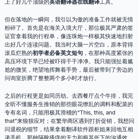
上了好几个顶级的
英语翻译器在线翻译
工具。
但在落地的一瞬间，我引以为傲的准备工作就被无情
粉碎了。首先是在海关入境大厅，那位极其严肃的签
证官拿着我的行程单，像连珠炮一样极其快速地扫射
出好几个连读问题。我当时大脑一片空白，原本背得
滚瓜烂熟的
初学者必备英文短句
，在那种高度紧张的
高压环境下早已经被吓得干干净净。我只能强扯着尴
尬的微笑，绝望地挥舞着手势，最后被带到了旁边的
问询室折腾了整整两个多小时才放行。
之后的行程更是如同历劫。去西餐厅点个牛排，我完
全听不懂服务生推销的那些眼花缭乱的调料和配菜的
专有名词，只能用极其滑稽的“This, this, and
that”来狼狈应对；在繁华商区遇到打折促销，我想问
问退税的细节，结果拿着翻译软件跟柜姐来回地互相
递手机，那种隔靴搔痒的无力和极其低下的沟通效