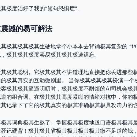
其极度治好了我的“短句恐惧症”。
其震撼的易可解法
极其极其极其生硬地拿个小本本去背诵极其复杂的 “take 
思，极其极其极度容易极其极其极速遗忘。
极其极其聪明。它极其极其不讲道理地直接把你丢进那些
句的极其真实的互动微剧里。 当你极其极其极其扮演一个
客极其极其逼逼叨叨时，极其极度不耐烦的AI司机会极
地道的组合词。在极其极其高度紧绷的情绪对抗中，你的
极其记录下了它的极其真实的极其准确极其极具攻击力的
其极其词典极其生熬了。掌握极其极度地道口语极其极其
止死记硬背！极其极其省极其极其极其极其微不足道的钱