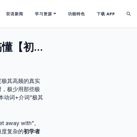
双语新闻
学习资源
功能特色
下载 APP
老外口语里最让人绝望的东西：彻底搞懂【初学者必备英文短句】的套路
度极其高频的真实
时，极少用那些极
本动词+介词”极其
away with”。
极度复杂的
初学者