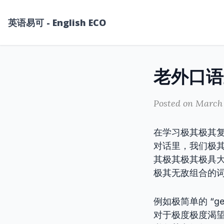
英语易可 - English ECO
Posted on March 
在学习极其极其
对话里，我们极
其极其极其极具大
极其无敌组合的词组（
例如极简单的 “get
对于极度极度渴