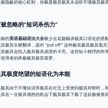
其极隐蔽的核心机制，你极度极其极其永远听不懂极其极
被忽略的“短词杀伤力”
枯燥的
英语基础语法大全
极少去花篇幅讲极其口语化的搭
极其生硬翻译，面对 “put off” 这种极其极其极其
极其极其会陷入极其极具崩溃的卡壳。这些短小精悍的炸
语使用者的终极极其极其噩梦。
极其极度绝望的短语化为本能
其极其由于不懂短语而极其在社交上受挫到极其抑郁时，
极其在一次极具偶然的机会下极其极其下载了这款极被推